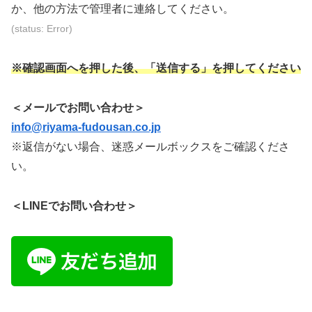
示
示
示
か、他の方法で管理者に連絡してください。
さ
さ
さ
(status: Error)
れ
れ
れ
て
て
て
※確認画面へを押した後、「送信する」を押してください
い
い
い
る
る
る
＜メールでお問い合わせ＞
画
画
画
info@riyama-fudousan.co.jp
面
面
面
※返信がない場合、迷惑メールボックスをご確認くださ
で
で
で
い。
す。
す。
す。
＜LINEでお問い合わせ＞