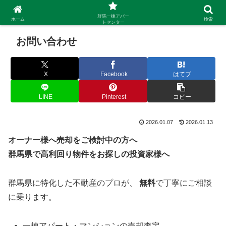
群馬一棟アパー
ホーム
検索
トセンター
お問い合わせ
X
Facebook
はてブ
LINE
Pinterest
コピー
2026.01.07
2026.01.13
オーナー様へ売却をご検討中の方へ
群馬県で高利回り物件をお探しの投資家様へ
群馬県に特化した不動産のプロが、
無料
で丁寧にご相談
に乗ります。
一棟アパート・マンションの売却査定