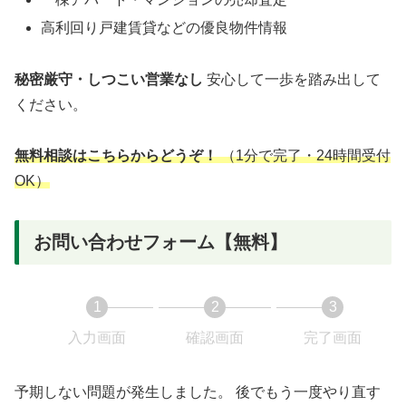
高利回り戸建賃貸などの優良物件情報
秘密厳守・しつこい営業なし
安心して一歩を踏み出して
ください。
無料相談はこちらからどうぞ！
（1分で完了・24時間受付
OK）
お問い合わせフォーム【無料】
1
2
3
現
現
現
入力画面
確認画面
完了画面
在
在
在
表
表
表
予期しない問題が発生しました。 後でもう一度やり直す